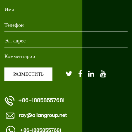
+86-18858557681
ray@ailangroup.net
+86-18858557681